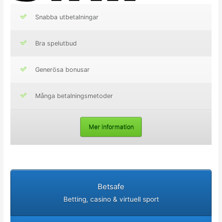
Snabba utbetalningar
Bra spelutbud
Generösa bonusar
Många betalningsmetoder
Mer information
Betsafe
Betting, casino & virtuell sport