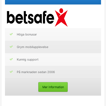
Höga bonusar
Grym mobilupplevelse
Kunnig support
På marknaden sedan 2006
Mer information