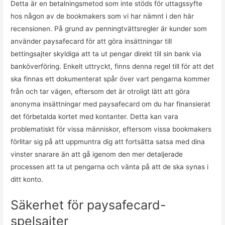
Detta är en betalningsmetod som inte stöds för uttagssyfte
hos någon av de bookmakers som vi har nämnt i den här
recensionen. På grund av penningtvättsregler är kunder som
använder paysafecard för att göra insättningar till
bettingsajter skyldiga att ta ut pengar direkt till sin bank via
banköverföring. Enkelt uttryckt, finns denna regel till för att det
ska finnas ett dokumenterat spår över vart pengarna kommer
från och tar vägen, eftersom det är otroligt lätt att göra
anonyma insättningar med paysafecard om du har finansierat
det förbetalda kortet med kontanter. Detta kan vara
problematiskt för vissa människor, eftersom vissa bookmakers
förlitar sig på att uppmuntra dig att fortsätta satsa med dina
vinster snarare än att gå igenom den mer detaljerade
processen att ta ut pengarna och vänta på att de ska synas i
ditt konto.
Säkerhet för paysafecard-
spelsajter