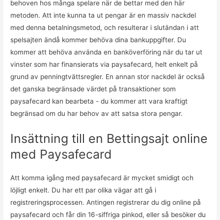
behoven hos många spelare när de bettar med den här
metoden. Att inte kunna ta ut pengar är en massiv nackdel
med denna betalningsmetod, och resulterar i slutändan i att
spelsajten ändå kommer behöva dina bankuppgifter. Du
kommer att behöva använda en banköverföring när du tar ut
vinster som har finansierats via paysafecard, helt enkelt på
grund av penningtvättsregler. En annan stor nackdel är också
det ganska begränsade värdet på transaktioner som
paysafecard kan bearbeta - du kommer att vara kraftigt
begränsad om du har behov av att satsa stora pengar.
Insättning till en Bettingsajt online
med Paysafecard
Att komma igång med paysafecard är mycket smidigt och
löjligt enkelt. Du har ett par olika vägar att gå i
registreringsprocessen. Antingen registrerar du dig online på
paysafecard och får din 16-siffriga pinkod, eller så besöker du