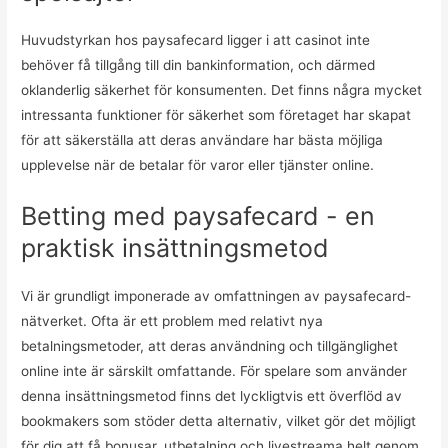
Huvudstyrkan hos paysafecard ligger i att casinot inte
behöver få tillgång till din bankinformation, och därmed
oklanderlig säkerhet för konsumenten. Det finns några mycket
intressanta funktioner för säkerhet som företaget har skapat
för att säkerställa att deras användare har bästa möjliga
upplevelse när de betalar för varor eller tjänster online.
Betting med paysafecard - en
praktisk insättningsmetod
Vi är grundligt imponerade av omfattningen av paysafecard-
nätverket. Ofta är ett problem med relativt nya
betalningsmetoder, att deras användning och tillgänglighet
online inte är särskilt omfattande. För spelare som använder
denna insättningsmetod finns det lyckligtvis ett överflöd av
bookmakers som stöder detta alternativ, vilket gör det möjligt
för dig att få bonusar, utbetalning och livestreama helt genom