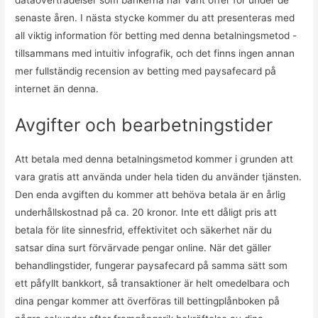
dataöverträdelser som bankerna har varit offer för under de
senaste åren. I nästa stycke kommer du att presenteras med
all viktig information för betting med denna betalningsmetod -
tillsammans med intuitiv infografik, och det finns ingen annan
mer fullständig recension av betting med paysafecard på
internet än denna.
Avgifter och bearbetningstider
Att betala med denna betalningsmetod kommer i grunden att
vara gratis att använda under hela tiden du använder tjänsten.
Den enda avgiften du kommer att behöva betala är en årlig
underhållskostnad på ca. 20 kronor. Inte ett dåligt pris att
betala för lite sinnesfrid, effektivitet och säkerhet när du
satsar dina surt förvärvade pengar online. När det gäller
behandlingstider, fungerar paysafecard på samma sätt som
ett påfyllt bankkort, så transaktioner är helt omedelbara och
dina pengar kommer att överföras till bettingplånboken på