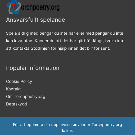
Ansvarsfullt spelande
Spela aldrig med pengar du inte har eller med pengar du inte
kan leva utan. Känner du att det har gått för långt, tveka inte
att kontakta Stödlinjen för hjälp innan det blir för sent.
Populär information
Cookie Policy
Kontakt
Om Torchpoetry.org
Dataskydd
För att optimera din upplevelse använder Torchpoetry.org
kakor.