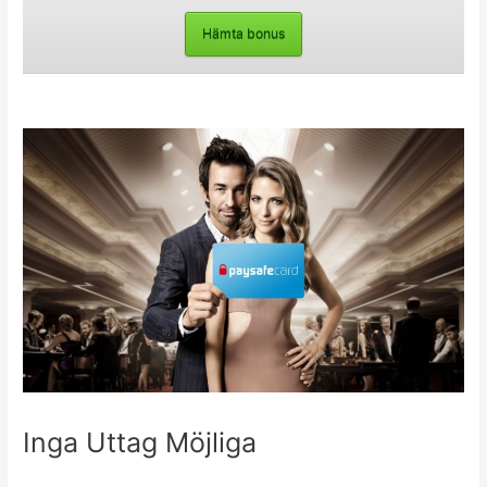
Hämta bonus
Inga Uttag Möjliga