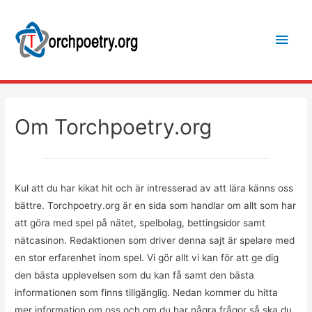
Main
Men
Om Torchpoetry.org
Kul att du har kikat hit och är intresserad av att lära känns oss
bättre. Torchpoetry.org är en sida som handlar om allt som har
att göra med spel på nätet, spelbolag, bettingsidor samt
nätcasinon. Redaktionen som driver denna sajt är spelare med
en stor erfarenhet inom spel. Vi gör allt vi kan för att ge dig
den bästa upplevelsen som du kan få samt den bästa
informationen som finns tillgänglig. Nedan kommer du hitta
mer information om oss och om du har några frågor så ska du