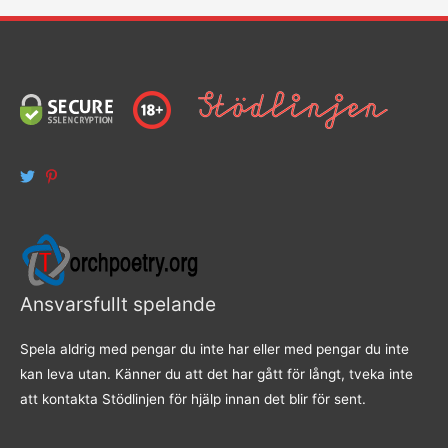
Ansvarsfullt spelande
Spela aldrig med pengar du inte har eller med pengar du inte
kan leva utan. Känner du att det har gått för långt, tveka inte
att kontakta Stödlinjen för hjälp innan det blir för sent.