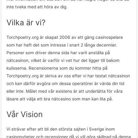
inte tveka med att höra av dig.
Vilka är vi?
Torchpoetry.org är skapat 2006 av ett gäng casinospelare
som har haft det som intresse i snart 2 långa decennier.
Personer som driver denna sida har varit anställa på
nätcasinon, vilket är varför vi vet hur det ligger till bakom
kulisserna. Recensionerna som du kommer hitta på
Torchpoetry.org är skriva av oss efter vi har testat nätcasinon
och kan därför avgöra om dessa operatörer är värda din tid
eller inte. Målet med vår existens är att underlätta för våra
läsare att välja ett bra nätcasino som man kan lita på.
Vår Vision
Vi strävar efter att bli den största sajten i Sverige inom
casinonyheter och recensioner då vi vill göra skillnad på denna