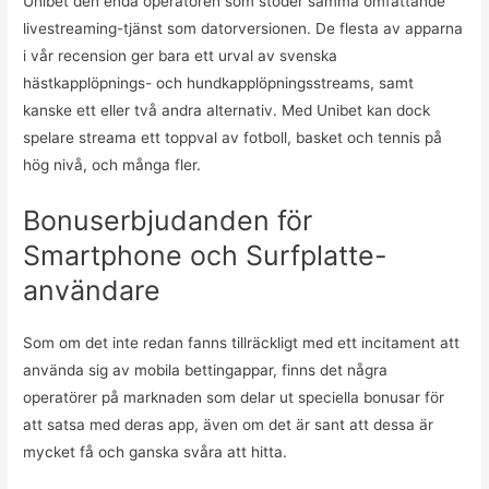
Unibet den enda operatören som stöder samma omfattande
livestreaming-tjänst som datorversionen. De flesta av apparna
i vår recension ger bara ett urval av svenska
hästkapplöpnings- och hundkapplöpningsstreams, samt
kanske ett eller två andra alternativ. Med Unibet kan dock
spelare streama ett toppval av fotboll, basket och tennis på
hög nivå, och många fler.
Bonuserbjudanden för
Smartphone och Surfplatte-
användare
Som om det inte redan fanns tillräckligt med ett incitament att
använda sig av mobila bettingappar, finns det några
operatörer på marknaden som delar ut speciella bonusar för
att satsa med deras app, även om det är sant att dessa är
mycket få och ganska svåra att hitta.