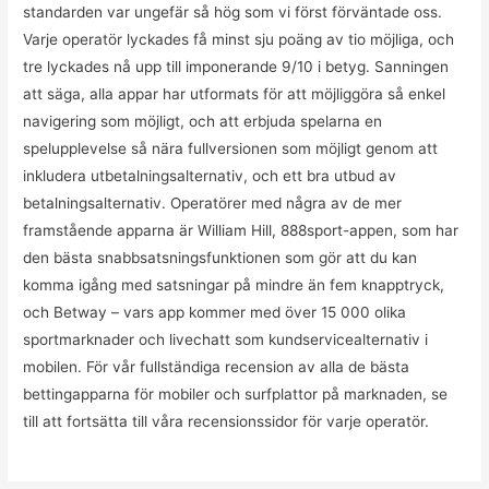
standarden var ungefär så hög som vi först förväntade oss.
Varje operatör lyckades få minst sju poäng av tio möjliga, och
tre lyckades nå upp till imponerande 9/10 i betyg. Sanningen
att säga, alla appar har utformats för att möjliggöra så enkel
navigering som möjligt, och att erbjuda spelarna en
spelupplevelse så nära fullversionen som möjligt genom att
inkludera utbetalningsalternativ, och ett bra utbud av
betalningsalternativ. Operatörer med några av de mer
framstående apparna är William Hill, 888sport-appen, som har
den bästa snabbsatsningsfunktionen som gör att du kan
komma igång med satsningar på mindre än fem knapptryck,
och Betway – vars app kommer med över 15 000 olika
sportmarknader och livechatt som kundservicealternativ i
mobilen. För vår fullständiga recension av alla de bästa
bettingapparna för mobiler och surfplattor på marknaden, se
till att fortsätta till våra recensionssidor för varje operatör.