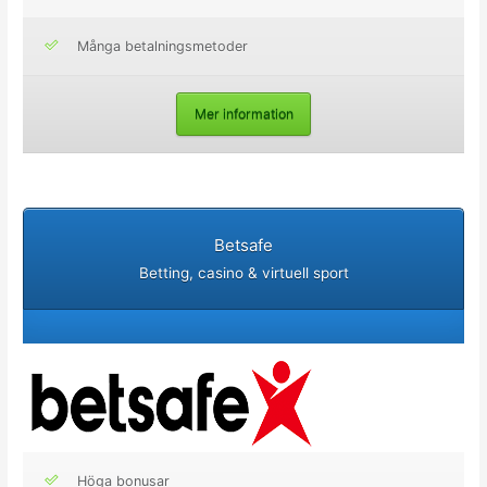
Många betalningsmetoder
Mer information
Betsafe
Betting, casino & virtuell sport
Höga bonusar