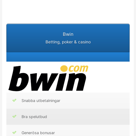
Bwin
Betting, poker & casino
Snabba utbetalningar
Bra spelutbud
Generösa bonusar