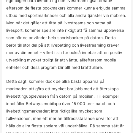
egentligen bara livebetting och livestreamingsalternativ
eftersom de flesta bookmakers kommer kunna erbjuda samma
utbud med sportmarknader och alla andra tjänster via mobilen.
Men när det gäller att titta på livestreams och satsa på
livesport, kommer spelare inte riktigt att få samma upplevelse
som när de använder hela sportsbooken på datorn. Detta
beror till stor del på att livebetting och livestreaming kräver
mer av din enhet – vilket i sin tur också innebär att en positiv
utveckling mycket troligt är att vänta, allteftersom mobila
enheter och dess program blir allt med kraftfullare.
Detta sagt, kommer dock de allra bästa apparna på
marknaden att göra ett mycket bra jobb med att återskapa
livebettingupplevelsen från datorn på mobilen. Till exempel
innehåller Betways mobilapp över 15 000 pre-match och
livebettingsmarknader; inte riktigt lika mycket som
fullversionen, men ett mer än tillfredsställande urval för att
hålla de allra flesta spelare väl underhållna. På samma sätt är