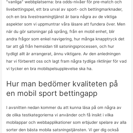
"vanliga" webbplatserna: bra odds-nivåer för pre-match och
livebettingspel, ett bra urval av sport- och bettingmarknader,
och en bra livestreamingtjänst är bara några av de viktiga
aspekter som vi uppmuntrar våra läsare att fundera över. Men
när du gör satsningar på språng, från en mobil enhet, blir
andra frågor som enkel navigering, hur många knapptryck det
tar att gå från hemsidan till satsningsprocessen, och hur
tydligt allt är arrangerat, ännu viktigare. Av den anledningen
har vi förberett oss och lagt fram några tydliga riktlinjer för vad
vi tycker en bra mobilspelsupplevelse ska ha.
Hur man bedömer kvaliteten på
en mobil sport bettingapp
I avsnitten nedan kommer du att kunna läsa på om några av
de olika testkategorierna vi använder och få insikt i vilka
mobilappar och webbapplikationer som erbjuder spelare av alla
sorter den bästa mobila satsningstjänsten. Vi ger dig också