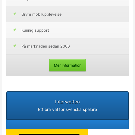
Grym mobilupplevelse
Kunnig support
På marknaden sedan 2006
Mer information
Interwetten
Ett bra val för svenska spelare