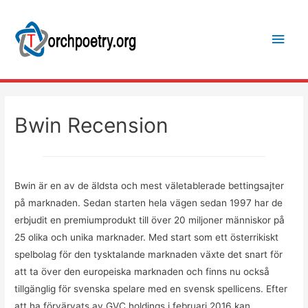
Main
Men
Bwin Recension
Bwin är en av de äldsta och mest väletablerade bettingsajter
på marknaden. Sedan starten hela vägen sedan 1997 har de
erbjudit en premiumprodukt till över 20 miljoner människor på
25 olika och unika marknader. Med start som ett österrikiskt
spelbolag för den tysktalande marknaden växte det snart för
att ta över den europeiska marknaden och finns nu också
tillgänglig för svenska spelare med en svensk spellicens. Efter
att ha förvärvats av GVC holdings i februari 2016 kan