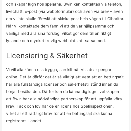
och skapar lugn hos spelarna. Bwin kan kontaktas via telefon,
livechatt, e-post (via webbformulär) och även via brev – även
om vi inte skulle föreslå att skicka post hela vägen till Gibraltar.
När vi kontaktade dem fann vi att de var hjälpsamma och
vänliga med alla sina förslag, vilket gör dem till en riktigt
lysande och mycket trevlig webbplats att satsa med.
Licensiering & Säkerhet
Vi vill alla känna oss trygga, särskilt när vi satsar pengar
online. Det är därför det är så viktigt att veta att en bettingsajt
har alla fullständiga licenser och säkerhetstillstånd innan du
börjar besöka den. Därför kan du känna dig lugn i vetskapen
att Bwin har alla nödvändiga partnerskap för att uppfylla våra
krav. Tack och lov har de en licens hos Spelinspektionen,
vilket är ett rättsligt krav för att en bettingsajt ska kunna
registreras i landet.