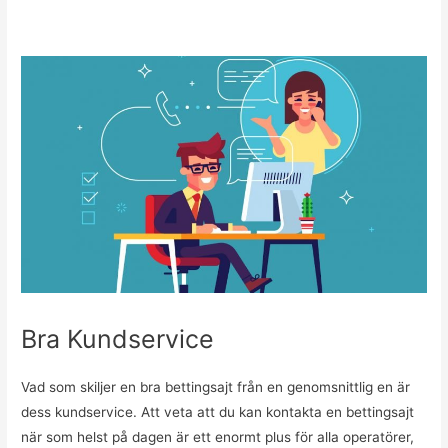
Bra Kundservice
Vad som skiljer en bra bettingsajt från en genomsnittlig en är
dess kundservice. Att veta att du kan kontakta en bettingsajt
när som helst på dagen är ett enormt plus för alla operatörer,