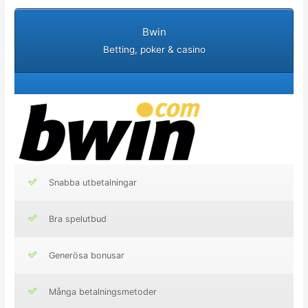
Bwin
Betting, poker & casino
Snabba utbetalningar
Bra spelutbud
Generösa bonusar
Många betalningsmetoder